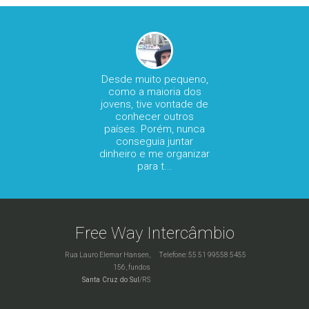
para
Desde muito pequeno,
como a maioria dos
pla
ee
jovens, tive vontade de
re
de
conhecer outros
al,
países. Porém, nunca
S
o do
conseguia juntar
dinheiro e me organizar
pr
para t...
Adriel Vargas Oliveira
Free Way Intercâmbio
Rua Lauro Elemar Hansen,
Telefone: 55 51 99558 5455
156, fundos
Santa Cruz do Sul
/RS