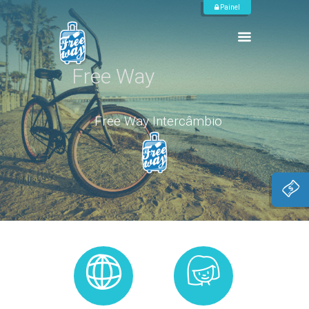
Painel
Free Way
F
r
e
e
W
a
y
I
n
t
e
r
c
â
m
b
i
o